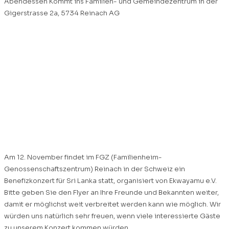
Abendessen Kommt ins Familien- und Gemeindezentrum in der
Gigerstrasse 2a, 5734 Reinach AG
Benefizkonzert für Sri
Lanka im FGZ Reinach,
Schweiz – November
2022
Am 12. November findet im FGZ (Familienheim-
Genossenschaftszentrum) Reinach in der Schweiz ein
Benefizkonzert für Sri Lanka statt, organisiert von Ekwayamu e.V.
Bitte geben Sie den Flyer an Ihre Freunde und Bekannten weiter,
damit er möglichst weit verbreitet werden kann wie möglich. Wir
würden uns natürlich sehr freuen, wenn viele interessierte Gäste
zu unserem Konzert kommen würden.