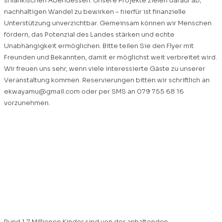
srilankischen Abendessen. Unsere Projekte zielen darauf ab,
nachhaltigen Wandel zu bewirken – hierfür ist finanzielle
Unterstützung unverzichtbar. Gemeinsam können wir Menschen
fördern, das Potenzial des Landes stärken und echte
Unabhängigkeit ermöglichen. Bitte teilen Sie den Flyer mit
Freunden und Bekannten, damit er möglichst weit verbreitet wird.
Wir freuen uns sehr, wenn viele interessierte Gäste zu unserer
Veranstaltung kommen. Reservierungen bitten wir schriftlich an
ekwayamu@gmail.com
oder per SMS an 079 755 68 16
vorzunehmen.
Weihnachtskampagne
2024 „Ein Kind zu
ernähren“
Rund 1,7 Millionen Kinder sind von der anhaltenden