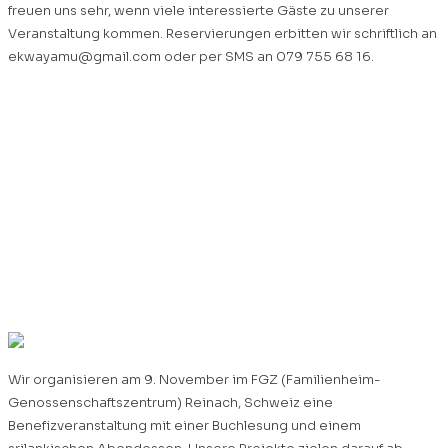
freuen uns sehr, wenn viele interessierte Gäste zu unserer
Veranstaltung kommen. Reservierungen erbitten wir schriftlich an
ekwayamu@gmail.com
oder per SMS an 079 755 68 16.
«EKWAYAMU» – «Jeder
Einzelne ist ein Tropfen,
gemeinsam sind wir ein
Meer.» 09. Nov. 2024,
FGZ Reinnach
Wir organisieren am 9. November im FGZ (Familienheim-
Genossenschaftszentrum) Reinach, Schweiz eine
Benefizveranstaltung mit einer Buchlesung und einem