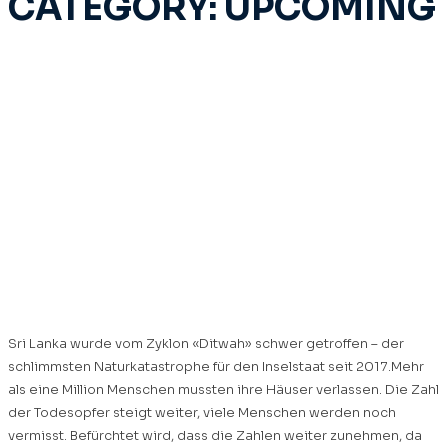
CATEGORY:
UPCOMING
Lass uns gemeinsam Sri
Lanka beim
Wiederaufbau
unterstützen
05.Dez.2025
Sri Lanka wurde vom Zyklon «Ditwah» schwer getroffen – der
schlimmsten Naturkatastrophe für den Inselstaat seit 2017.Mehr
als eine Million Menschen mussten ihre Häuser verlassen. Die Zahl
der Todesopfer steigt weiter, viele Menschen werden noch
vermisst. Befürchtet wird, dass die Zahlen weiter zunehmen, da